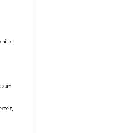
h nicht
t zum
rzeit,