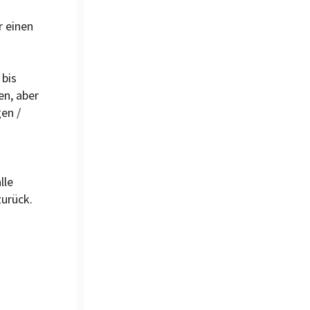
r einen
 bis
en, aber
en /
lle
urück.