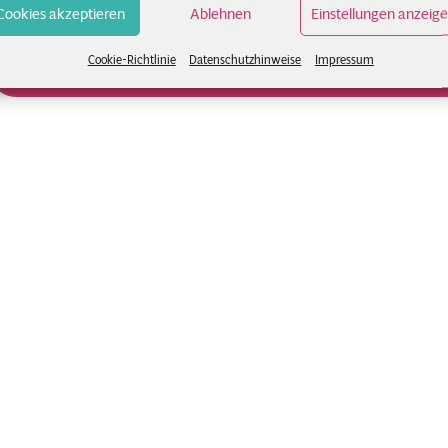
Cookies akzeptieren
Ablehnen
Einstellungen anzeig
Cookie-Richtlinie
Datenschutzhinweise
Impressum
Unsere Online Kurse