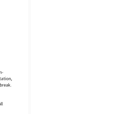
n-
ation,
break.
ll