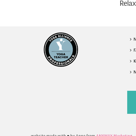
Relax
F
K
N
website made with ♥ by Anne from
ANYWAY Marketing