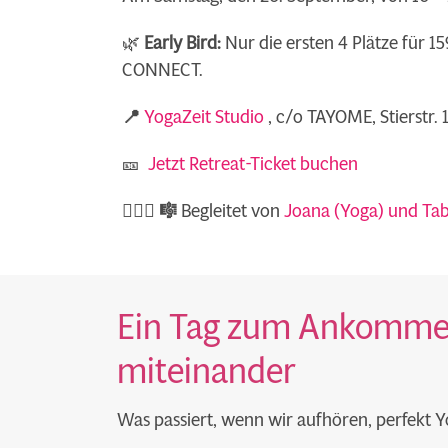
🌿
Early Bird:
Nur die ersten 4 Plätze für 
CONNECT.
📍
YogaZeit Studio
, c/o TAYOME, Stierstr. 
🎫
Jetzt Retreat-Ticket buchen
🧘🏼‍♀️ 🎼
Begleitet von
Joana (Yoga) und Ta
Ein Tag zum Ankommen 
miteinander
Was passiert, wenn wir aufhören, perfekt 