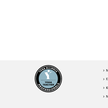
F
K
N