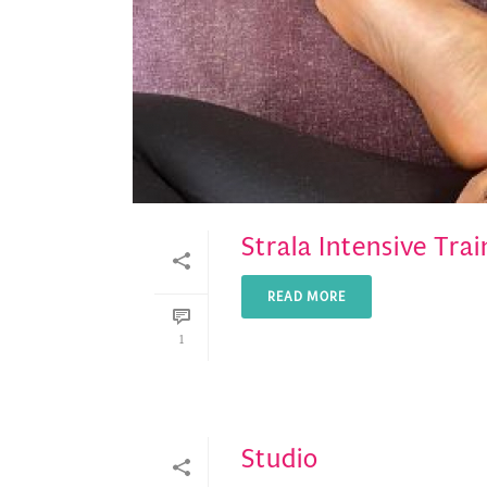
Strala Intensive Trai
READ MORE
1
Studio