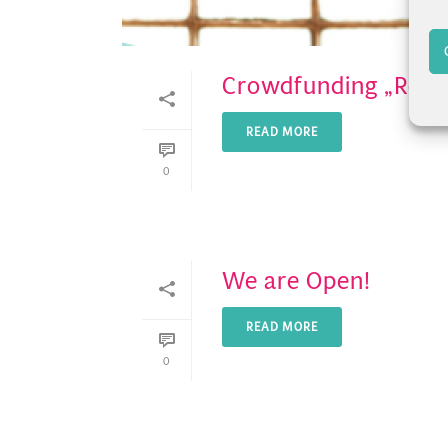
Crowdfunding „Re-Op
READ MORE
0
We are Open!
READ MORE
0