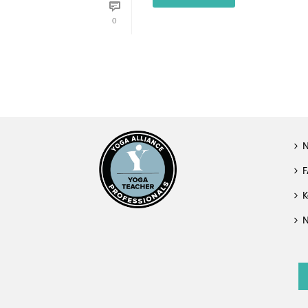
0
F
K
N