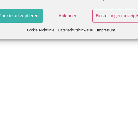
Cookies akzeptieren
Ablehnen
Einstellungen anzeig
ening YogaZeit Strala“
Cookie-Richtlinie
Datenschutzhinweise
Impressum