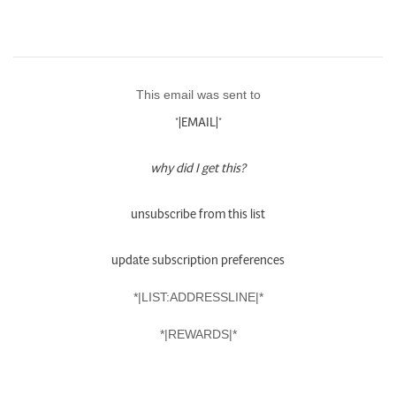
This email was sent to
*|EMAIL|*
why did I get this?
unsubscribe from this list
update subscription preferences
*|LIST:ADDRESSLINE|*
*|REWARDS|*