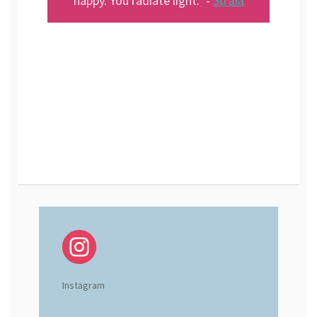
Stråla
happy. You radiate light." -
Instagram