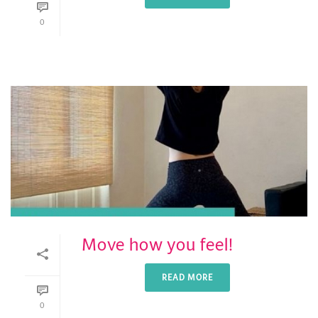
0
Move how you feel!
READ MORE
0