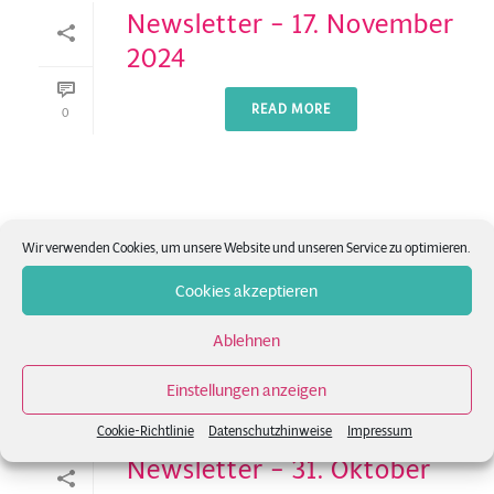
Newsletter – 17. November
2024
READ MORE
0
Newsletter – 12.
Wir verwenden Cookies, um unsere Website und unseren Service zu optimieren.
November 2024
Cookies akzeptieren
READ MORE
0
Ablehnen
Einstellungen anzeigen
Cookie-Richtlinie
Datenschutzhinweise
Impressum
Newsletter – 31. Oktober