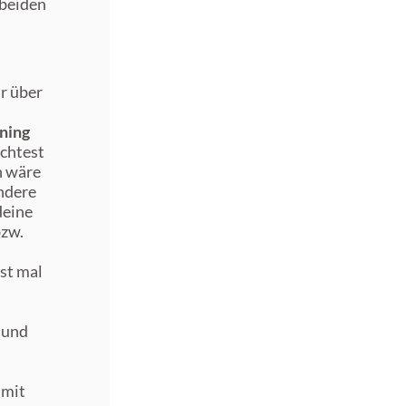
beiden
r über
ining
chtest
h wäre
ndere
deine
bzw.
st mal
 und
 mit