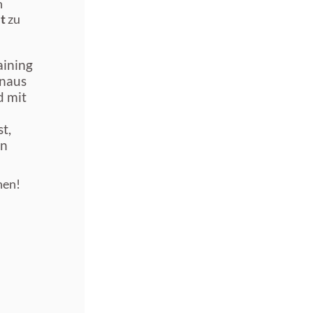
n
t
zu
aining
inaus
d mit
t,
en
hen!