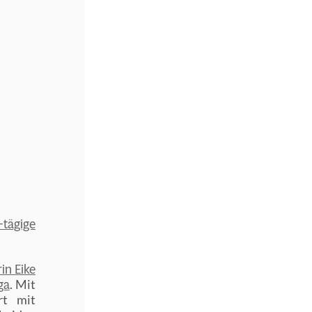
-tägige
in Eike
ga
. Mit
rt mit