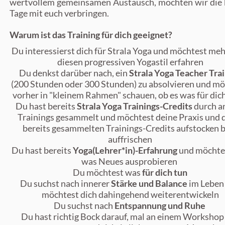
wertvollem gemeinsamen Austausch, möchten wir die 
Tage mit euch verbringen.
Warum ist das Training für dich geeignet?
Du interessierst dich für Strala Yoga und möchtest meh
diesen progressiven Yogastil erfahren
Du denkst darüber nach, ein
Strala Yoga Teacher Tra
(200 Stunden oder 300 Stunden) zu absolvieren und mö
vorher in "kleinem Rahmen" schauen, ob es was für dic
Du hast bereits
Strala Yoga Trainings-Credits
durch a
Trainings gesammelt und möchtest deine Praxis und 
bereits gesammelten Trainings-Credits aufstocken 
auffrischen
Du hast bereits
Yoga(Lehrer*in)-Erfahrung
und möchte
was Neues ausprobieren
Du möchtest was
für dich tun
Du suchst nach innerer
Stärke und Balance
im Leben
möchtest dich dahingehend weiterentwickeln
Du suchst nach
Entspannung und Ruhe
Du hast richtig Bock darauf, mal an einem Workshop