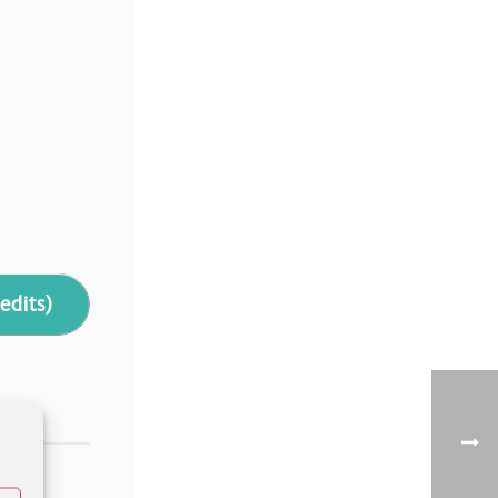
edits)