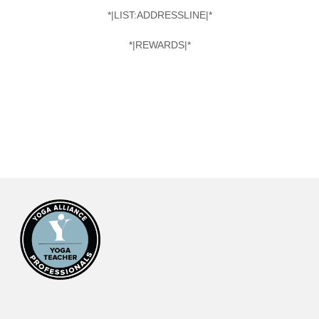
*|LIST:ADDRESSLINE|*
*|REWARDS|*