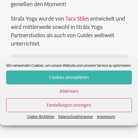
genießen den Moment!
Strala Yoga wurde von
Tara Stiles
entwickelt und
wird mittlerweile sowohl in Stråla Yoga
Partnerstudios als auch von Guides weltweit
unterrichtet.
This is yoga that moves far beyond
Wir verwenden Cookies, um unsere Website und unseren Service zu optimieren.
poses, helping you blow past your
Cookies akzeptieren
goals and get into your dreams. It’s a
freedom flow that expands your limits
Ablehnen
and cracks you wide open. You reveal
your radiantly inspiring self.
(Strala
Einstellungen anzeigen
Yoga)
Cookie-Richtlinie
Datenschutzhinweise
Impressum