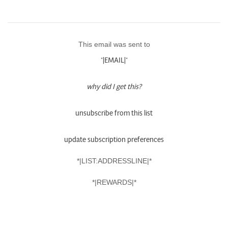
This email was sent to
*|EMAIL|*
why did I get this?
unsubscribe from this list
update subscription preferences
*|LIST:ADDRESSLINE|*
*|REWARDS|*