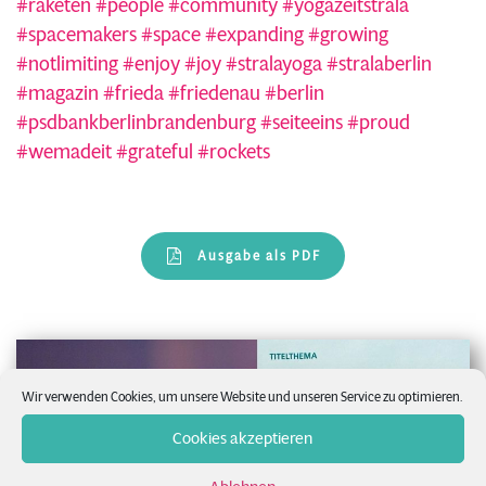
#raketen
#people
#community
#yogazeitstrala
#spacemakers
#space
#expanding
#growing
#notlimiting
#enjoy
#joy
#stralayoga
#stralaberlin
#magazin
#frieda
#friedenau
#berlin
#psdbankberlinbrandenburg
#seiteeins
#proud
#wemadeit
#grateful
#rockets
Ausgabe als PDF
Wir verwenden Cookies, um unsere Website und unseren Service zu optimieren.
Cookies akzeptieren