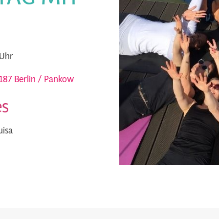
 Uhr
13187 Berlin / Pankow
es
uisa