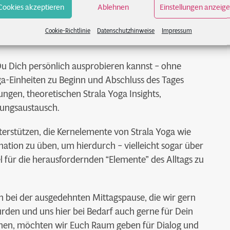
 Tag
Cookies akzeptieren
Ablehnen
Einstellungen anzeig
hten wir genau das mit Euch praktizieren, was auch
Cookie-Richtlinie
Datenschutzhinweise
Impressum
Du Dich persönlich ausprobieren kannst – ohne
ga-Einheiten zu Beginn und Abschluss des Tages
ngen, theoretischen Strala Yoga Insights,
rungsaustausch.
nterstützen, die Kernelemente von Strala Yoga wie
nation zu üben, um hierdurch – vielleicht sogar über
l für die herausfordernden “Elemente” des Alltags zu
 bei der ausgedehnten Mittagspause, die wir gern
den und uns hier bei Bedarf auch gerne für Dein
hmen, möchten wir Euch Raum geben für Dialog und