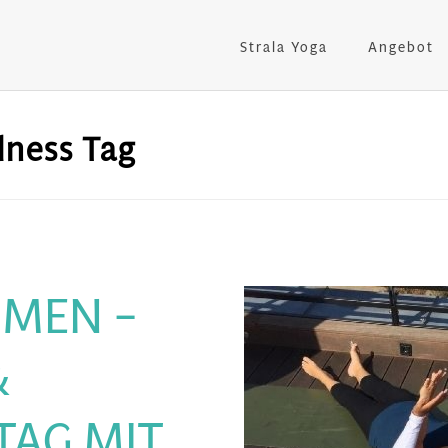
Strala Yoga
Angebot
lness Tag
MMEN –
&
TAG MIT