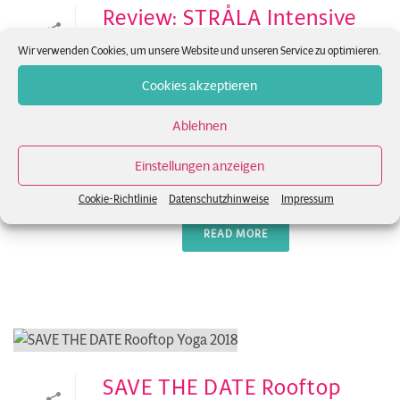
Review: STRÅLA Intensive
Training 24.2./25.2.2018
Wir verwenden Cookies, um unsere Website und unseren Service zu optimieren.
Stråla Yoga mit Tara Stiles in Berlin
Cookies akzeptieren
0
Wow, es ist schon Mitte März und erst
Ablehnen
jetzt berichte ich euch von dem
„Strala-Yoga-Intensive“-Wochenende
Einstellungen anzeigen
am 24. und 25. Februar im EDEN, in [...]
Cookie-Richtlinie
Datenschutzhinweise
Impressum
READ MORE
SAVE THE DATE Rooftop