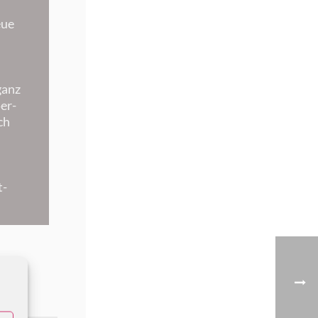
eue
ganz
er-
ch
t-