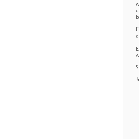
w
u
k
F
g
E
w
S
J