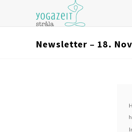
Newsletter – 18. No
H
h
I