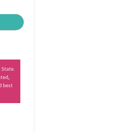
 State.
ated,
d best