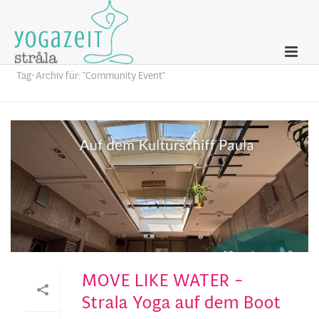
Archives
Tag-Archiv für: "Community Event"
MOVE LIKE WATER –
Strala Yoga auf dem Boot