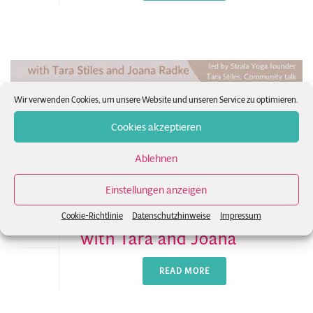
Wir verwenden Cookies, um unsere Website und unseren Service zu optimieren.
Cookies akzeptieren
Ablehnen
Einstellungen anzeigen
Softness Break & Pizza
Cookie-Richtlinie
Datenschutzhinweise
Impressum
with Tara and Joana
READ MORE