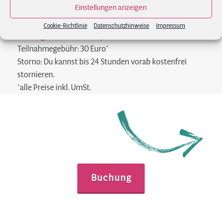
Key Facts:
Einstellungen anzeigen
Termin:
24.9., 15-17 Uhr
Cookie-Richtlinie
Datenschutzhinweise
Impressum
Ort:
YogaZeit Strala, Hauptstr. 69, 12159 Berlin
Teilnahmegebühr: 30 Euro*
Storno: Du kannst bis 24 Stunden vorab kostenfrei
stornieren.
*alle Preise inkl. UmSt.
Buchung