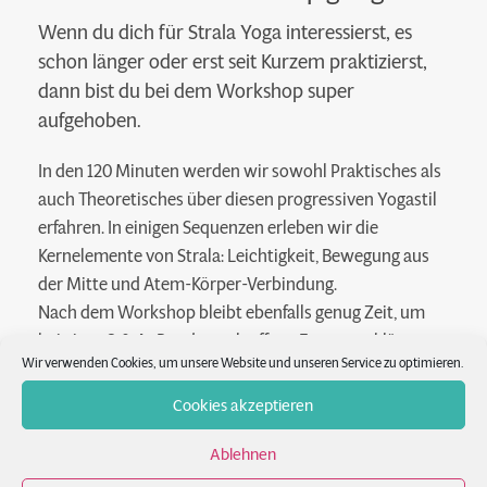
Wenn du dich für Strala Yoga interessierst, es
schon länger oder erst seit Kurzem praktizierst,
dann bist du bei dem Workshop super
aufgehoben.
In den 120 Minuten werden wir sowohl Praktisches als
auch Theoretisches über diesen progressiven Yogastil
erfahren. In einigen Sequenzen erleben wir die
Kernelemente von Strala: Leichtigkeit, Bewegung aus
der Mitte und Atem-Körper-Verbindung.
Nach dem Workshop bleibt ebenfalls genug Zeit, um
bei einer Q & A- Runde noch offene Fragen zu klären.
Wir verwenden Cookies, um unsere Website und unseren Service zu optimieren.
Der Workshop ist ebenfalls super für dich geeignet,
wenn du dich für unser
Strala Yoga Intensive Training
Cookies akzeptieren
(12.11./13.11.)
interessierst und schon einmal etwas in
das Workshop-feeling „reinschnuppern“ möchtest.
Ablehnen