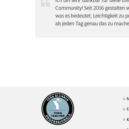
Ich bin sehr dankbar für diese tol
Community! Seit 2016 gestalten 
was es bedeutet, Leichtigkeit zu p
als jeden Tag genau das zu machen!
F
K