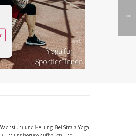
en
 Wachstum und Heilung. Bei Strala Yoga
chen um uns herum aufbauen und