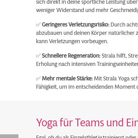
sich direkt in deine sportliche Leistung üb
weniger Widerstand und mehr Geschmeidig
✅
Geringeres Verletzungsrisiko:
Durch achts
abzubauen und deinen Körper natürlicher z
kann Verletzungen vorbeugen.
✅
Schnellere Regeneration:
Strala hilft, St
Erholung nach intensiven Trainingseinheit
✅
Mehr mentale Stärke:
Mit Strala Yoga sch
Fähigkeit, um im entscheidenden Moment 
Yoga für Teams und Ein
Egal, ob du als Einzelathlet
in
trainierst oder 