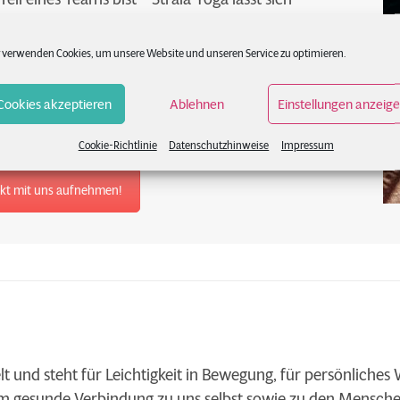
ningsalltag integrieren. Gerade für
sketball kann es eine wertvolle Ergänzung sein, um
 verwenden Cookies, um unsere Website und unseren Service zu optimieren.
zu fördern.
Cookies akzeptieren
Ablehnen
Einstellungen anzeig
n Training ergänzt – mit Leichtigkeit, Klarheit und
Cookie-Richtlinie
Datenschutzhinweise
Impressum
akt mit uns aufnehmen!
t und steht für Leichtigkeit in Bewegung, für persönliches
allem gesunde Verbindung zu uns selbst sowie zu den Mens