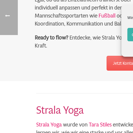
individuell anpassen und perfekt in den Trai
Mannschaftssportarten wie
Fußball
oder Ba
Wir
Koordination, Kommunikation und Balance 
Ready to flow?
Entdecke, wie Strala Yoga dei
Kraft.
Jetzt Kont
Strala Yoga
Strala Yoga
wurde von
Tara Stiles
entwickel
lernen wir, wie wir eine starke und vor 