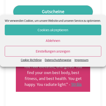
Gutscheine
Wir verwenden Cookies, um unsere Website und unseren Service zu optimieren.
Cookies akzeptieren
Ablehnen
"Move like water fueled by your
Einstellungen anzeigen
breath. The result is Flow State. You
tap into your creativity and intuition.
Cookie-Richtlinie
Datenschutzhinweise
Impressum
You feel elevated, energized. You
find your own best body, best
fitness, and best health. You get
Stråla
happy. You radiate light." -