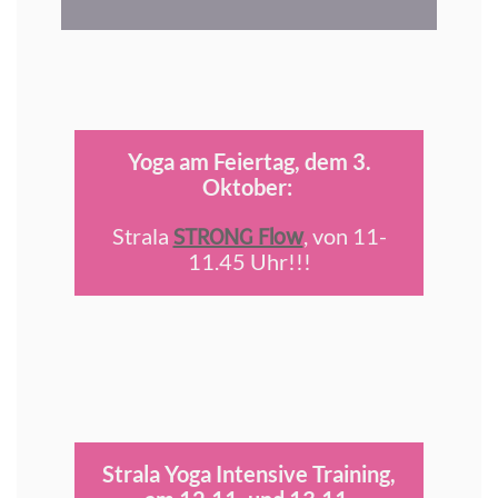
Yoga am Feiertag, dem 3.
Oktober:
STRONG Flow
Strala
, von 11-
11.45 Uhr!!!
Strala Yoga Intensive Training,