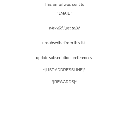
This email was sent to
*|EMAIL|*
why did I get this?
unsubscribe from this list
update subscription preferences
*|LIST:ADDRESSLINE|*
*|REWARDS|*