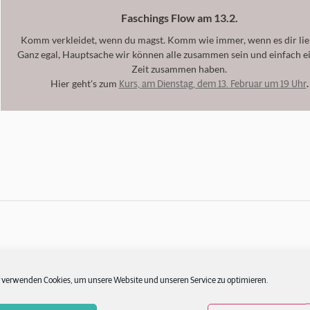
Faschings Flow am 13.2.
Komm verkleidet, wenn du magst. Komm wie immer, wenn es dir lieb
Ganz egal, Hauptsache wir können alle zusammen sein und einfach e
Zeit zusammen haben.
Kurs, am Dienstag, dem 13. Februar um 19 Uhr
Hier geht's zum
.
 verwenden Cookies, um unsere Website und unseren Service zu optimieren.