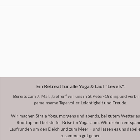
Ein Retreat für alle Yoga & Lauf "Levels"!
Bereits zum 7. Mal, „treffen“ wir uns in St.Peter-Ording und verbr
gemeinsame Tage voller Leichtigkeit und Freude.
Wir machen Strala Yoga, morgens und abends, bei gutem Wetter a
Rooftop und bei steifer Brise im Yogaraum. Wir drehen entspan
Laufrunden um den Deich und zum Meer – und lassen es uns dabei 
zusammen gut gehen.