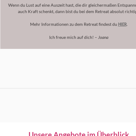
Wenn du Lust auf eine Auszeit hast, die dir gleichermaßen Entspannu
auch Kraft schenkt, dann bist du bei dem Retreat absolut richti
HIER
Mehr Informationen zu dem Retreat findest du
.
Ich freue mich auf dich! –
Joana
Unsere Angebote im Überblick