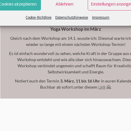
Cookies akzeptieren
Ablehnen
Einstellungen anzeig
Cookie-Richtlinie
Datenschutzhinweise
Impressum
Yoga Workshop im März
Gleich nach dem Workshop am 14.1. wusste ich: Diesmal warte ich
wieder so lange mit einem nächsten Workshop-Termin!
Es ist einfach wundervoll zu sehen, welche Kraft in der Gruppe aus
Workshop entsteht und wie alle über sich hinauswachsen. Dies
Workshop verbindet ungemein und schafft Raum für Kreativitä
Selbstwirksamkeit und Energie.
Notiert euch den Termin
3. März, 11 bis 16 Uhr
in euren Kalende
Link
Buchbar ab sofort unter diesem
🤗.