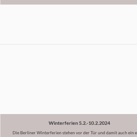
Winterferien 5.2.-10.2.2024
Die Berliner Winterferien stehen vor der Tür und damit auch ein 