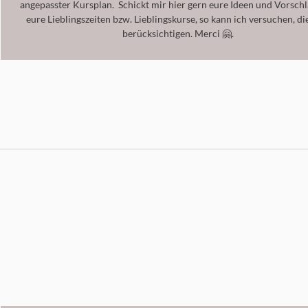
angepasster Kursplan. Schickt mir hier gern eure Ideen und Vorschl
eure Lieblingszeiten bzw. Lieblingskurse, so kann ich versuchen, di
berücksichtigen. Merci
🤗.