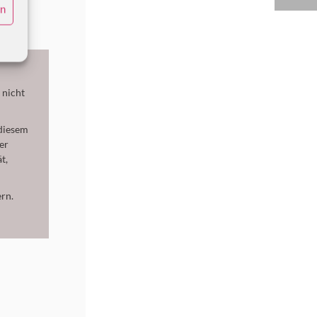
en
 nicht
 diesem
er
t,
rn.