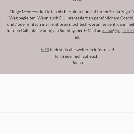
Einige Mentees durfte ich bis hierhin schon auf ihrem Strala Yoga 
Weg begleiten. Wenn auch DU interessiert an persönlichem Coachin
und / oder einfach mal reinhören möchtest, worum es geht, dann me
joana@yogazeit-b
für den Call (über Zoom) am Sonntag, per E-Mail an
an.
HIER
findest du alle weiteren Infos dazu!
Ich freue mich auf euch!
Joana