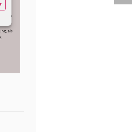
uf dem
en
nte
einfach
ng, als
g!