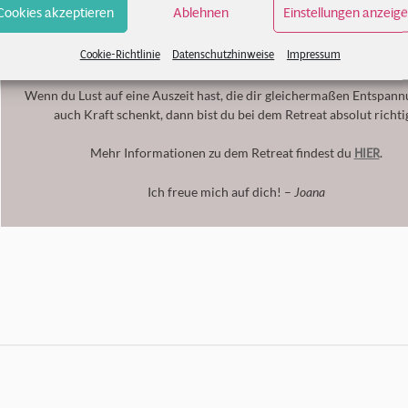
Cookies akzeptieren
Wir machen Strala Yoga, morgens und abends, bei gutem Wetter a
Ablehnen
Einstellungen anzeig
Rooftop und bei steifer Brise im Yogaraum. Wir drehen entspan
Laufrunden um den Deich und zum Meer – und lassen es uns dabei 
Cookie-Richtlinie
Datenschutzhinweise
Impressum
zusammen gut gehen.
Wenn du Lust auf eine Auszeit hast, die dir gleichermaßen Entspannu
auch Kraft schenkt, dann bist du bei dem Retreat absolut richti
HIER
Mehr Informationen zu dem Retreat findest du
.
Ich freue mich auf dich! –
Joana