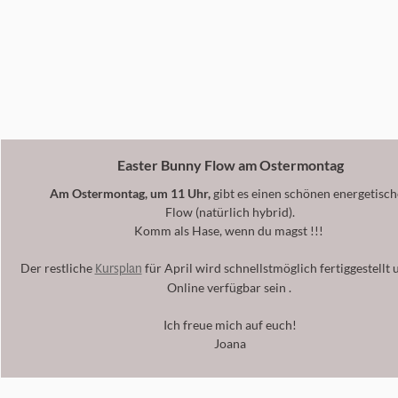
Easter Bunny Flow am Ostermontag
Am Ostermontag, um 11 Uhr,
gibt es einen schönen energetisc
Flow (natürlich hybrid).
Komm als Hase, wenn du magst
!!!
Kursplan
Der restliche
für April wird schnellstmöglich fertiggestellt 
Online verfügbar sein
.
Ich freue mich auf euch!
Joana