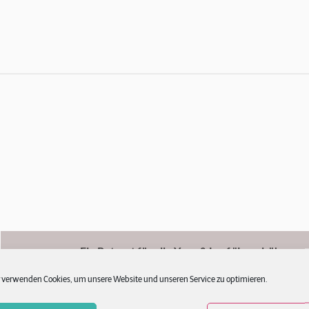
Ein Retreat für alle Yoga & Lauf "Levels"!
Bereits zum 7. Mal, „treffen“ wir uns in St.Peter-Ording und verbr
 verwenden Cookies, um unsere Website und unseren Service zu optimieren.
gemeinsame Tage voller Leichtigkeit und Freude.