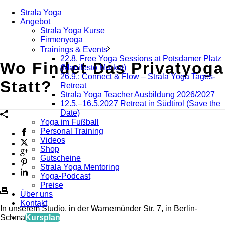
Strala Yoga
Angebot
Strala Yoga Kurse
Firmenyoga
Trainings & Events
22.8. Free Yoga Sessions at Potsdamer Platz
Wo Findet Das Privatyoga
(Manifesto Market)
26.9.: Connect & Flow – Strala Yoga Tages-
Statt?
Retreat
Strala Yoga Teacher Ausbildung 2026/2027
12.5.–16.5.2027 Retreat in Südtirol (Save the
Date)
Yoga im Fußball
Personal Training
Videos
Shop
Gutscheine
Strala Yoga Mentoring
Yoga-Podcast
Preise
Über uns
Kontakt
In unserem Studio, in der Warnemünder Str. 7, in Berlin-
Kursplan
Schmargendorf.