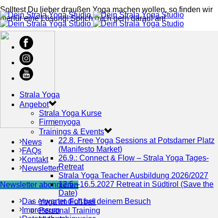
Solltest Du lieber draußen Yoga machen wollen, so finden wir
hierfür eine Lösung! Sprich mich gern darauf an!
Strala Yoga
Angebot
Strala Yoga Kurse
Firmenyoga
Trainings & Events
22.8. Free Yoga Sessions at Potsdamer Platz
News
(Manifesto Market)
FAQs
26.9.: Connect & Flow – Strala Yoga Tages-
Kontakt
Retreat
Newsletter
Strala Yoga Teacher Ausbildung 2026/2027
12.5.–16.5.2027 Retreat in Südtirol (Save the
Newsletter abonnieren
Date)
Das erwartet dich bei deinem Besuch
Yoga im Fußball
Impressum
Personal Training