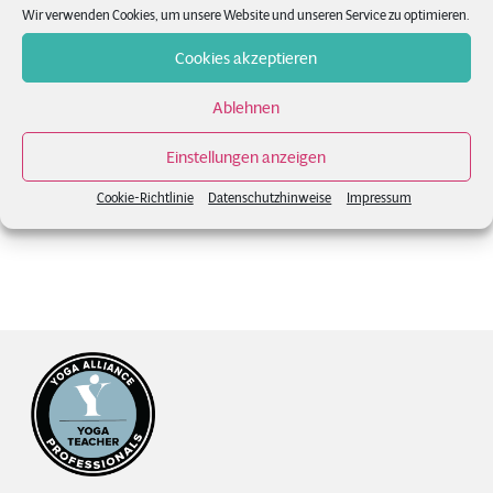
letzten Jahr gibt es auch zum
Wir verwenden Cookies, um unsere Website und unseren Service zu optimieren.
diesjährigen Weihnachtsfest
Cookies akzeptieren
zauberhafte YogaZeit [...]
Ablehnen
READ MORE
Einstellungen anzeigen
Cookie-Richtlinie
Datenschutzhinweise
Impressum