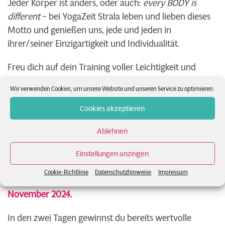
Jeder Körper ist anders, oder auch:
every BODY is
different
– bei YogaZeit Strala leben und lieben dieses
Motto und genießen uns, jede und jeden in
ihrer/seiner Einzigartigkeit und Individualität.
Freu dich auf dein Training voller Leichtigkeit und
Freude am Yoga!
Wir verwenden Cookies, um unsere Website und unseren Service zu optimieren.
Cookies akzeptieren
Vorbereitung und Training
Ablehnen
Als Vorbereitung für das Strala Yoga Teacher Training
Einstellungen anzeigen
empfehlen wir, neben unseren Kursen, unser
Cookie-Richtlinie
Datenschutzhinweise
Impressum
zweitätiges
Intensive Strala Yoga Training, am 9. & 10.
November 2024.
In den zwei Tagen gewinnst du bereits wertvolle