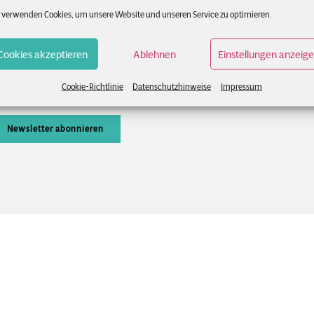
Besuch
 verwenden Cookies, um unsere Website und unseren Service zu optimieren.
AQs
Impressum
ontakt
Cookies akzeptieren
Ablehnen
Einstellungen anzeig
Datenschutzhinweise
ewsletter
Cookie-Richtlinie
Datenschutzhinweise
Impressum
Cookie-Richtlinie (EU)
Newsletter abonnieren