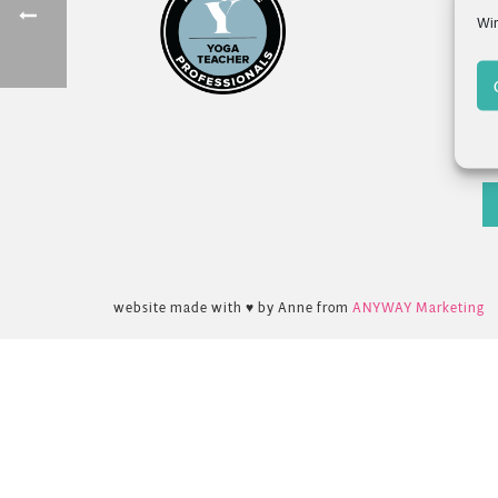
Wir
F
K
N
website made with ♥ by Anne from
ANYWAY Marketing