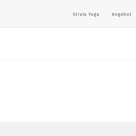
Strala Yoga
Angebot
News
Das erwartet dich bei deinem