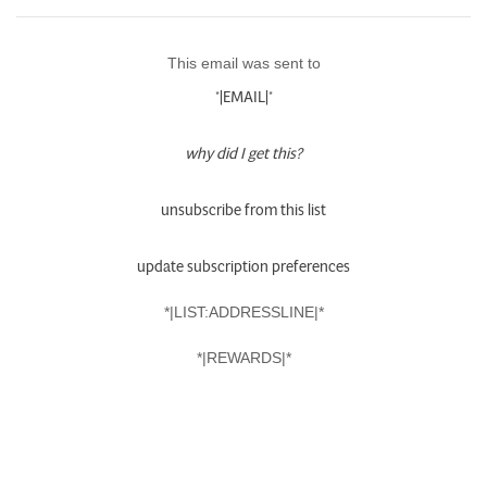
This email was sent to
*|EMAIL|*
why did I get this?
unsubscribe from this list
update subscription preferences
*|LIST:ADDRESSLINE|*
*|REWARDS|*