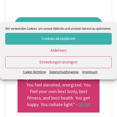
YouTube und Videos on demand
Wir verwenden Cookies, um unsere Website und unseren Service zu optimieren.
Cookies akzeptieren
Ablehnen
Einstellungen anzeigen
"Move like water fueled by your
breath. The result is Flow State. You
Cookie-Richtlinie
Datenschutzhinweise
Impressum
tap into your creativity and intuition.
You feel elevated, energized. You
find your own best body, best
fitness, and best health. You get
Stråla
happy. You radiate light." -