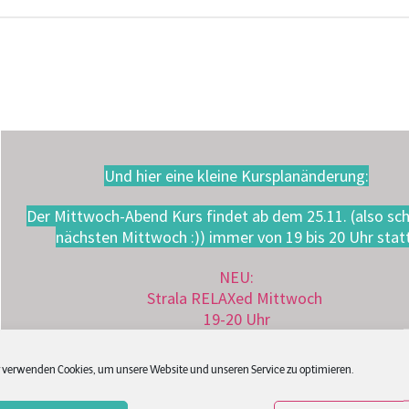
Und hier eine kleine Kursplanänderung:
Der Mittwoch-Abend Kurs findet ab dem 25.11. (also sc
nächsten Mittwoch :)) immer von 19 bis 20 Uhr stat
NEU:
Strala RELAXed Mittwoch
19-20 Uhr
Wir hoffen, dass das zeitlich super für dich passt!
 verwenden Cookies, um unsere Website und unseren Service zu optimieren.