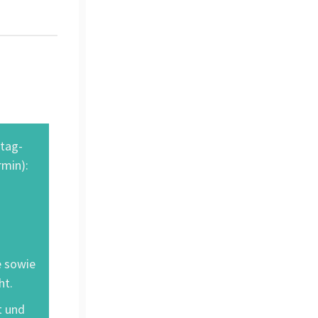
stag-
min):
e sowie
ht.
t und