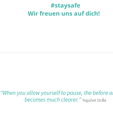
#staysafe
Wir freuen uns auf dich!
"When you allow yourself to pause, the before a
becomes much clearer.
"
YogaZeit Stråla