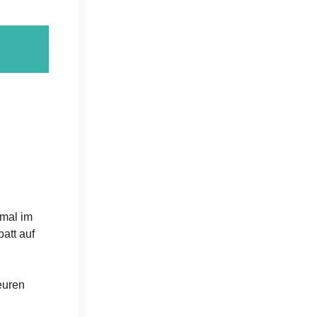
 mal im
att auf
euren